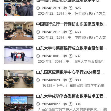
恒丰银行到访山东国家应用数学中心
一行到访山东国家应用数学中心参观座谈，山
东国家应用数学中心常务副主任陈增敬教授及
2024/12/19
826
2024年12月18日上午，恒丰银行总行普惠金
相关人员参与座谈。 冯若凡首先介绍了河南投
融部总经理房立法率队到访山东国家应用数学
资集团和全资子公司中富数字科技有限公司的
中国银行总行一行到访山东国家应用数学中心
中心参观并举行座谈，山东国家应用数学中心
发展情况。作为河南省最大的国有持股平台，
副主任尹上及相关金融实验室负责人参与座
2024/12/17
463
河南投资集团管理着近5万亿国有资产，全资子
2024年12月13日上午，中国银行总行个人数
谈。 座谈会上，尹上介绍了山东大学金融数学
公司中富数字科技有限公司承载着集团金融、
字金融部副总经理苏岩峰一行到访山东国家应
专业的发展情况，汇报了中心与各金融机构的
投资、科技、风险控制等领域的算法模...
山东大学与莱商银行成立数字金融创新实验室
用数学中心座谈交流。山东国家应用数学中心
合作成果。他表示，双方可以以人才培养作为
常务副主任陈增敬教授、山东省公安厅张晓东
2024/10/01
637
切入点，促进银行业专项人才体系的搭建，推
2024年9月30日上午， 山东大学与莱商银行
处长参与座谈。 在山东国家应用数学中心展
动科研成果向金融科技领域高效转化，为银行
在山东国家应用数学中心举行了数字金融创新
厅，山东国家应用数学中心尹上详细介绍了中
业数字化转型和数字金融建设提供助力。...
山东国家应用数学中心举行2024级研究生项目导师双选会
实验室签约仪式。中国科学院院士、山东国家
心的发展以及成果应用转化情况。自2020年以
应用数学中心主任彭实戈，莱商银行党委书
2024/09/29
889
来，山东国家应用数学中心积极响应国家和地
9月29日下午，山东国家应用数学中心举
记、董事长李九旭，莱商银行党委副书记、行
方政策，致力于将科研成果应用于解决社会问
行2024级研究生项目导师双选会。山东大学金
长段伟，莱商银行首席信息官魏汝浩，山东国
题，努力促进数学与金融、工程技术、生...
山东大学成功举办淄博市数字技术工程师 -大数据（初级）培训班
融研究院院长陈增敬、常务副院长嵇少林、副
家应用数学中心产业发展委员会主任李建军，
院长石玉峰、院长助理王汉超、各项目导师和
2024/09/27
334
山东国家应用数学中心常务副主任陈增敬，山
为满足淄博市数字技术人才的培养需求，山东
2024级硕博新生参加宣讲会。宣讲会由尹上主