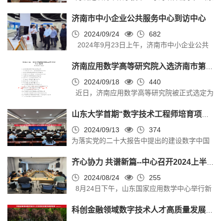
东大学继续教育学院党委书记姜文丽，山东国
大学成功举办了淄博市首期数字技术工程师培
持。 陈增敬教授首先介绍了金融研究院对
家应用数学中心副主任尹上以及莱商银行、...
济南市中小企业公共服务中心到访中心
训班。9月27日，培训班开班仪式在淄博市人
研究生的培养计划，中心和研究院将围绕创新
社局举行。省人社厅专业技术人员管理处四级
2024/09/24
682
教育思路的理念，采用“双导师制”的培养模
2024年9月23日上午，济南市中小企业公共
调研员姜鹏，山东大学继续教育学院副院长刘
式。中心将为同学们提供良好的学习平台，鼓
服务中心党委书记、主任毛明辉一行到访山东
灿伟，淄博市人社局党组成员、副局长王昊天
励同学们发挥主观能动性，在科技成...
济南应用数学高等研究院入选济南市第一批公共数据授权运营单位
国家应用数学中心座谈交流。山东国家应用数
出席开班式并讲话。 姜鹏在讲话中指出，发展
学中心尹上、张秉江、程传宝、刘鼎洲参与座
2024/09/18
440
数字经济是培育形成新质生产力的重要支撑，
近日，济南应用数学高等研究院被正式选定为
谈。 尹上向到访人员详细介绍了山东国家应
也是加快构建新发展格局、推动高质量发展的
济南市第一批公共数据授权运营单位。这标志
用数学中心目前的发展及服务企业情况，毛明
必由之路。推动数字经济、数字产业高...
山东大学首期“数字技术工程师培育项目大数据工程技术培训班”正式开班
着研究院在数据处理和分析领域的实力得到了
辉一行对中心已经取得的成绩和实验室成果给
政府的高度认可，也预示研究院在推动地方数
2024/09/13
374
予了高度评价。 座谈会上，毛明辉介绍了济
为落实党的二十大报告中提出的建设数字中国
据资源开放共享及创新应用方面将发挥重要作
南市中小企业公共服务中心的业务范畴和目前
战略部署，人力资源和社会保障部、山东省人
用。 济南应用数学高等研究院自成立以来，
开展的示范性工作。他表示，在数字化...
齐心协力 共谱新篇--中心召开2024上半年总结会暨新学期工作会议
力资源和社会保障厅先后出台培养数字技术技
致力于数学与多学科的交叉融合研究，尤其在
能人才的实施方案，顶层设计系统推进开展“数
2024/08/24
255
大数据处理、智能算法开发等方面取得了一些
8月24日下午，山东国家应用数学中心举行新
字技术工程师培育项目”，主要围绕智能制造、
成果。此次入选公共数据授权运营单位，不仅
学期工作会议。中心管理团队、各科研团队、
大数据、区块链、人工智能等十大技术领域，
为研究院提供了丰富的数据资源，更开...
科创金融领域数字技术人才高质量发展高级研修班开班仪式圆满举行
项目组以及合作企业（以下简称“各团队”）的
培养一批高水平、创新型数字技术人才。9月