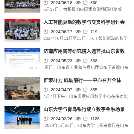
27位负责人参会，共同总结2024年上半年工
2024/06/18
860
11日上午，山东大学首期“数字技术工程师培育
6月17日，为积极响应国家金融强国战略部
作，指出下半年工作面临的挑战，制定新学期
项目大数据工程技术（初级）培训班”在聊城正
署，加快培养科创金融领域数字技术人才，在
的工作目标和计划。 中心常务副主任陈增敬教
式开班。山东大学继续教育学院副...
人工智能驱动的数学与交叉科学研讨会在济南举办
人社部指导下，由山东省人社厅和济南市人民
授首先对各团队上半年以来为中心发展所做出
政府主办，山东大学和济南市人社局承办的“科
2024/06/17
719
的努力表示肯定，他强调在当前复杂外部环境
2024年6月11日至13日，人工智能驱动的数学
创金融领域数字技术人才高质量发展高级研修
下，中心和各个团队都将面临压力和考验，各
与交叉科学研讨会在山东省济南市成功举办。
班”（6月17-21日）在山东大学顺利开班。十三
团队要紧盯目标和计划。他呼吁各团队...
济南应用高等研究院入选首批山东省数字经济创新平台
研讨会由中国科学院国家数学与交叉科学中心
届全国政协副主席、全球发展智库（武汉大
（以下简称交叉中心）和山东国家应用数学中
2024/05/23
368
学）首席专家、著名经济学家辜胜阻，中科院
近日，山东省工业和信息化厅公布了首批山东
心（以下简称应用数学中心）主办。大会主题
院士、中俄数学中心主任、北京大学博雅讲席
省数字经济创新平台名单。由济南应用数学高
为“人工智能时代数学与交叉科学发展的机遇和
教授张继平，山东大学党委书记任友群，人...
群策群力 砥砺前行——中心召开全体人员一季度总结会议
等研究院与山东大学、山东省大数据研究会共
挑战”，旨在推动数学、人工智能以及相关学科
建的智能金融研究创新实验室成功获批。 研究
2024/04/07
355
的交流与合作，通过不同学科的交叉融合，推
4月7日下午，山东国家应用数学中心在多功能
院一直以国家和地方关键领域的重大需求为导
动相关领域的发展。大会开幕式由交叉中心执
会议室召开了一季度总结暨下阶段工作筹备
向，积极响应数字强国、数字强省号召，通过
行主任高小山研究员主持。交叉中心主...
山东大学与青岛银行成立数字金融场景实验室
会。中心全体入驻项目（企业）负责人和研究
产学研相结合的全链条式攻关方式，开展多学
员参会，回顾2024年首季的工作，并为下一阶
2024/03/26
1128
科交叉融合研究。实验室将聚焦于数字经济的
2024年3月26日，山东大学与青岛银行在山东
段工作制定计划。中心常务副主任陈增敬教授
前沿领域，结合量子机器学习算法优化大模型
国家应用数学中心举行了“数字金融场景实验
首先对所有入驻项目（企业）和研究院一季度