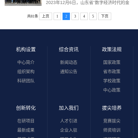
2023年12月6日，山东省“数字经济时代的金
国际事务部孙凤收部长、金融研究院院长陈增
斐，济南市科技局党组成员、副局长吕家亮，
融科技人才培养高级研修班”在山东大学邵逸夫
敬教授等相关人员参与交流活动。在欢迎会
历城区委常委、副区长高博，历城区副区...
共81条
上页
1
2
3
4
5
下页
科学馆举行开班仪式。此次高级研修班在山东
上，Ahmedov Bohadir副校长向山东大学与会
省人社厅的指导下，由济南市人社局主办，山
代表介绍了新乌兹别克斯坦大学的建设背景。
东国家应用数学中心承办。 中科院院士彭实戈
作为2021年新建的一所大学，其主要建设目标
教授（线上）、山东省人力资源和社会保障厅
就是培养新一代复合型人才，推动产学研的进
张涛厅长、山东大学党委副书记陈宏伟教授、
机构设置
综合资讯
政策法规
一步...
济南市人力资源和社会保障局宁延学局长、中
中心简介
新闻动态
国家政策
国工商银行山东省分行副行长郑允弢先生、山
组织架构
通知公告
省市政策
东大学金融研究院院长陈增敬教授、山...
科研团队
学校政策
中心政策
创新转化
加入我们
拔尖培养
在研项目
人才引进
竞赛拔尖
最新成果
企业入驻
师资培训