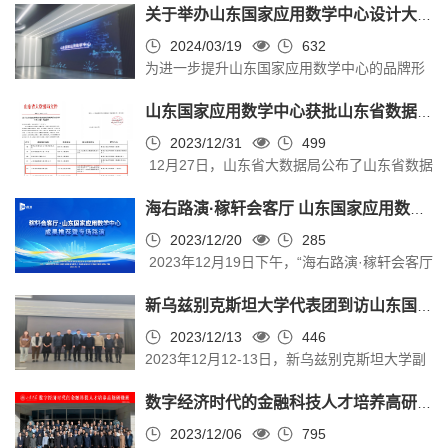
进行金融风险管理，利用倒向随机微分...
关于举办山东国家应用数学中心设计大赛的通知
室”签约仪式。中国科学院院士、山东国家应用
以来为中心发展所做出的努力表示肯定。他指
数学中心主任彭实戈，中国科学院院士、中俄
2024/03/19
632
出，新质生产力概念的提出，为应用数学的发
为进一步提升山东国家应用数学中心的品牌形
数学中心主任张继平，青岛银行董事长景在
展带来了巨大的机遇，中心应该积极在传统产
象，展现山东大学数学学科的创新精神和学术
伦，青岛银行首席信息官杨斌，山东国家应用
业数转智改、新型战略产业和未来产业领域...
山东国家应用数学中心获批山东省数据开放创新应用实验室
风貌，现决定开展山东国家应用数学中心
数学中心产业发展委员会主任李建军，山东大
LOGO设计大赛。此次大赛旨在激发同学们的
2023/12/31
499
学金融研究院院长、山东国家应用数学中心常
12月27日，山东省大数据局公布了山东省数据
创意潜能，增强团队协作能力，同时也为有设
务副主任陈增敬，青岛银行济南分行行长姜
开放创新应用实验室（第三批）名单。由山东
计天赋的同学提供一个展示自我、贡献创意的
兵，青岛银行数据管理部总经理于宏亮，济...
海右路演·稼轩会客厅 山东国家应用数学中心专场路演活动成功举办
国家应用数学中心与山东省宏观经济研究院、
平台。现将有关事宜通知如下：一、大赛目的
山东省价格认证中心、山东省社会信用中心共
2023/12/20
285
通过设计大赛的形式，征集到富有创意、符合
2023年12月19日下午，“海右路演·稼轩会客厅
建的山东省数据开放创新应用实验室成功获
山东国家应用数学中心形象的LOGO作品，以
·山东国家应用数学中心成果推荐暨专场路演”
批。 中心一直以国家和地方关键领域的重大需
此提升中心的品牌识别度和影响力，同时加强
新乌兹别克斯坦大学代表团到访山东国家应用数学中心
活动在山东国家应用数学中心举行。该活动由
求为导向，积极响应数字强国、数字强省号
校园...
济南市科学技术局、济南市地方金融监管局、
2023/12/13
446
召，通过产学研相结合的全链条式攻关方式，
2023年12月12-13日，新乌兹别克斯坦大学副
山东国家应用数学中心联合主办，历城区科学
开展多学科交叉融合。该实验室将融合开展经
校长Ahmedov Bohadir教授率数学院副院长
技术局、历城区金融事业发展中心、济南基金
济领域数据分析，深度挖掘公共数据、社会...
数字经济时代的金融科技人才培养高研班顺利开班
Eshmatov Farkhod教授、Mardieva Kamila教
业协会、济南应用数学高等研究院承办。济南
授、陈小俊教授一行到访山东大学。山东大学
2023/12/06
795
市地方金融监管局党组副书记、副局长贾洪