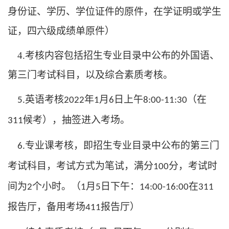
身份证、学历、学位证件的原件，在学证明或学生
证，四六级成绩单原件）
4.
考核内容包括招生专业目录中公布的外国语、
第三门考试科目，以及综合素质考核。
英语考核
年
月
日上午
（在
5.
2022
1
6
8:00-11:30
候考），抽签进入考场。
311
专业课考核，即招生专业目录中公布的第三门
6.
考试科目，考试方式为笔试，满分
分，考试时
100
间为
个小时。（
月
日下午：
在
2
1
5
14:00-16:00
311
报告厅，备用考场
报告厅）
411