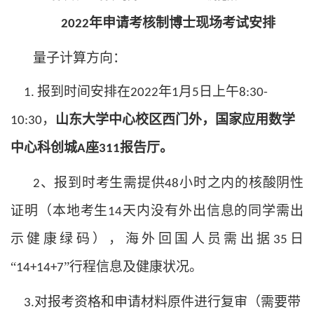
年申请考核制
博士现场考试安排
202
2
量子计算方向：
报到时间安排在
年
月
日上午
1.
2022
1
5
8:30-
，
山东大学中心校区西门外，国家应用数学
10:30
中心科创城
座
报告厅。
A
311
、报到时考生需提供
小时之内的核酸阴性
2
48
证明（本地考生
天内没有外出信息的同学需出
14
示健康绿码），海外
回国
人员需出据
日
35
“
”行程信息及健康状况。
14+14+7
对报考资格和申请材料原件进行复审（需要带
3.