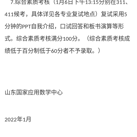
综合素质考核（
月
日下午
分别在
、
7.
1
6
13:15
311
候考，具体详见各专业复试地点）复试采用
411
5
分钟的
自我介绍，口试回答和板书演算等形
PPT
式。综合素质考核满分
分。（综合素质考核成
100
绩低于百分制低于
分者不予录取。
）
60
山东国家应用数学中心
年
月
2022
1