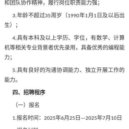
和团队协作精神，履行岗位职责能力强；
年龄不超过
周岁（
年
月
日及以后出
3.
35
1990
1
1
生）；
具有
本科
及以上学历、学位，
有数学、计算
4.
机
等
相关
专业
背景者优先录用
，
具备优秀的编程能
力
；
具有良好的沟通协调能力、独立开展工作的
5.
能力。
四、招聘程序
（一）报名
报名时间：
年
月
日
年
月
日
1.
2025
6
25
—2025
7
10