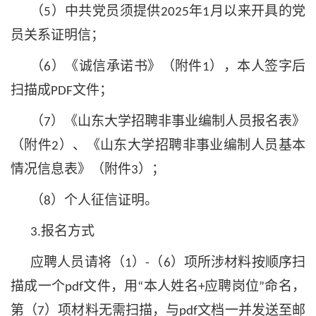
（
）中共党员须提供
年
月以来开具的党
5
2025
1
员关系证明信；
（
）《诚信承诺书》（附件
），本人签字后
6
1
扫描成
文件；
PDF
（
）《山东大学招聘非事业编制人员报名表》
7
（附件
）、《山东大学招聘非事业编制人员基本
2
情况信息表》（附件
）；
3
（
）
个人征信证明。
8
报名方式
3.
应聘人员请将（
）
（
）项所涉材料按顺序扫
1
-
6
描成一个
文件，用
本人姓名
应聘岗位
命名，
pdf
“
+
”
第（
）项材料无需扫描，与
文档一并发送至邮
7
pdf