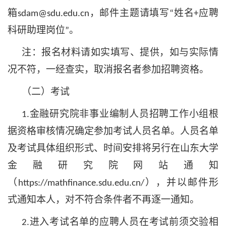
箱
，邮件主题请填写
姓名
应聘
sdam
@sdu.edu.cn
“
+
科研助理
岗位
。
”
注：报名材料请如实填写、提供，如与实际情
况不符，一经查实，取消报名者参加招聘资格。
（二）考试
金融研究院
非事业编制人员招聘工作小组根
1.
据资格审核情况确定参加考试人员名单。人员名单
及考试具体组织形式、时间安排将另行在
山东大学
金融研究院
网站通知
（
），并以邮件形
https://mathfinance.sdu.edu.cn/
式通知本人，对不符合条件者不再逐一通知。
进入考试名单的应聘人员在考试前须交验相
2.